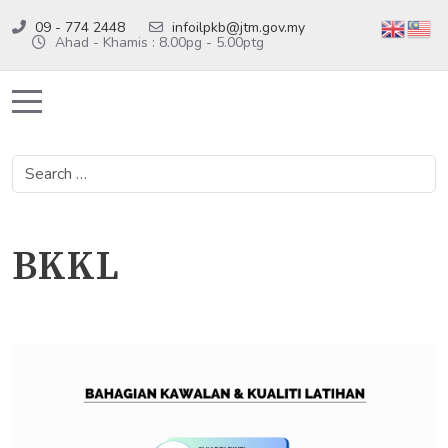
09 - 774 2448
infoilpkb@jtm.gov.my
Ahad - Khamis : 8.00pg - 5.00ptg
Mobile Menu Toggle
Search
BKKL