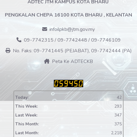
ADTEC JTM KAMPUS KOTA BHARU
PENGKALAN CHEPA 16100 KOTA BHARU , KELANTAN
infoilpkb@jtm.gov.my
09-7742315 / 09-7742448 / 09-7746109
No. Faks: 09-7741445 (PEJABAT), 09-7742444 (PA)
Peta Ke ADTECKB
Today:
42
This Week:
293
Last Week:
347
This Month:
375
Last Month:
2,218