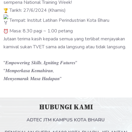
sempena National Training Week!
Tarikh: 27/6/2024 (Khamis)
Tempat: Institut Latihan Perindustrian Kota Bharu
Masa: 8.30 pagi ~ 1.00 petang
Jutaan terima kasih kepada semua yang terlibat menjayakan
karnival sukan TVET sama ada langsung atau tidak langsung.
"𝑬𝒎𝒑𝒐𝒘𝒆𝒓𝒊𝒏𝒈 𝑺𝒌𝒊𝒍𝒍𝒔, 𝑰𝒈𝒏𝒊𝒕𝒊𝒏𝒈 𝑭𝒖𝒕𝒖𝒓𝒆𝒔"
"𝑴𝒆𝒎𝒑𝒆𝒓𝒌𝒂𝒔𝒂 𝑲𝒆𝒎𝒂𝒉𝒊𝒓𝒂𝒏,
𝑴𝒆𝒏𝒚𝒆𝒎𝒂𝒓𝒂𝒌 𝑴𝒂𝒔𝒂 𝑯𝒂𝒅𝒂𝒑𝒂𝒏"
HUBUNGI KAMI
ADTEC JTM KAMPUS KOTA BHARU