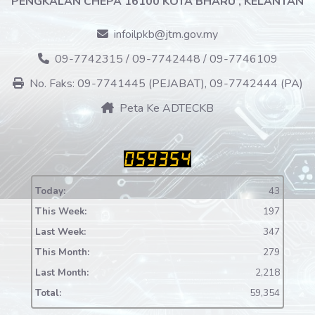
PENGKALAN CHEPA 16100 KOTA BHARU , KELANTAN
infoilpkb@jtm.gov.my
09-7742315 / 09-7742448 / 09-7746109
No. Faks: 09-7741445 (PEJABAT), 09-7742444 (PA)
Peta Ke ADTECKB
Today:
43
This Week:
197
Last Week:
347
This Month:
279
Last Month:
2,218
Total:
59,354