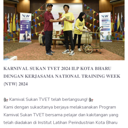
𝐊𝐀𝐑𝐍𝐈𝐕𝐀𝐋 𝐒𝐔𝐊𝐀𝐍 𝐓𝐕𝐄𝐓 𝟐𝟎𝟐𝟒 𝐈𝐋𝐏 𝐊𝐎𝐓𝐀 𝐁𝐇𝐀𝐑𝐔
𝐃𝐄𝐍𝐆𝐀𝐍 𝐊𝐄𝐑𝐉𝐀𝐒𝐀𝐌𝐀 𝐍𝐀𝐓𝐈𝐎𝐍𝐀𝐋 𝐓𝐑𝐀𝐈𝐍𝐈𝐍𝐆 𝐖𝐄𝐄𝐊
(𝐍𝐓𝐖) 𝟐𝟎𝟐𝟒
Karnival Sukan TVET telah berlangsung!
Kami dengan sukacitanya berjaya melaksanakan Program
Karnival Sukan TVET bersama pelajar dan kakitangan yang
telah diadakan di Institut Latihan Perindustrian Kota Bharu