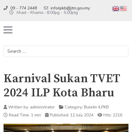
09 - 774 2448
infoilpkb@jtm.gov.my
Ahad - Khamis : 8.00pg - 5.00ptg
Mobile Menu Toggle
Search
Karnival Sukan TVET
2024 ILP Kota Bharu
Written by:
administrator
Category:
Buletin ILPKB
Read Time: 1 min
Published: 12 July 2024
Hits: 2216